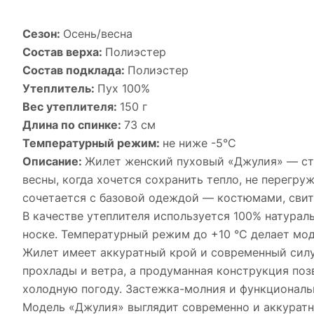
Сезон:
Осень/весна
Состав верха:
Полиэстер
Состав подклада:
Полиэстер
Утеплитель:
Пух 100%
Вес утеплителя:
150 г
Длина по спинке:
73 см
Температурный режим:
не ниже -5°С
Описание:
Жилет женский пуховый «Джулия» — сти
весны, когда хочется сохранить тепло, не перегр
сочетается с базовой одеждой — костюмами, сви
В качестве утеплителя используется 100% натурал
носке. Температурный режим до +10 °C делает мод
Жилет имеет аккуратный крой и современный силу
прохлады и ветра, а продуманная конструкция поз
холодную погоду. Застежка-молния и функциональ
Модель «Джулия» выглядит современно и аккуратно