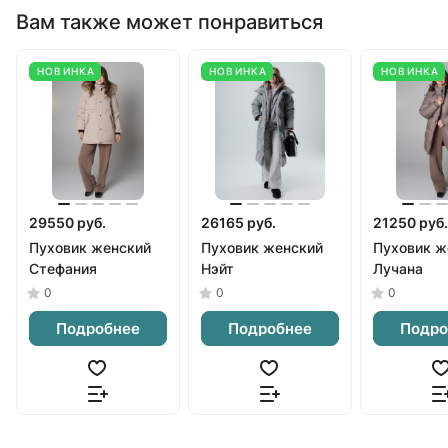
Вам также может понравиться
НОВИНКА
НОВИНКА
НОВИНКА
29550 руб.
26165 руб.
21250 руб.
Пуховик женский
Пуховик женский
Пуховик ж
Стефания
Нэйт
Лучана
0
0
0
Подробнее
Подробнее
Подро