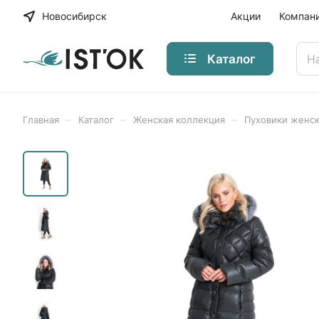
Новосибирск
Акции
Компан
Каталог
–
–
–
Главная
Каталог
Женская коллекция
Пуховики женс