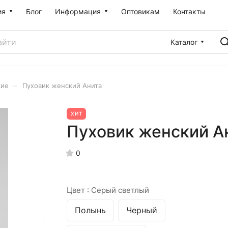
ия
Блог
Информация
Оптовикам
Контакты
Каталог
–
кие
Пуховик женский Анита
ХИТ
Пуховик женский А
0
Цвет :
Серый светлый
Полынь
Черный