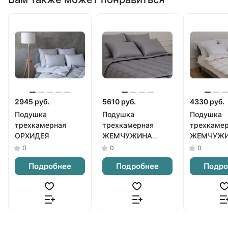
2945 руб.
5610 руб.
4330 руб.
Подушка
Подушка
Подушка
трехкамерная
трехкамерная
трехкаме
ОРХИДЕЯ
ЖЕМЧУЖИНА
ЖЕМЧУЖ
серая
белая
0
0
0
Подробнее
Подробнее
Подро