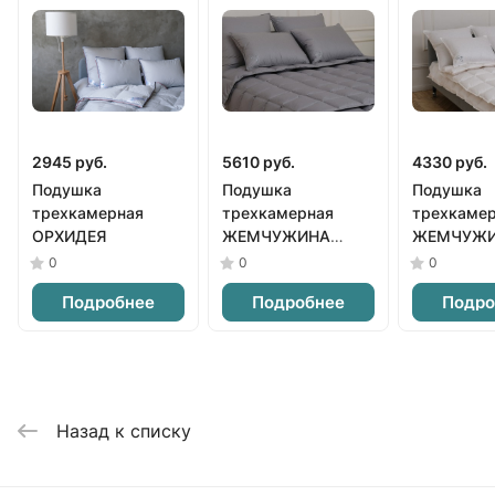
2945 руб.
5610 руб.
4330 руб.
Подушка
Подушка
Подушка
трехкамерная
трехкамерная
трехкаме
ОРХИДЕЯ
ЖЕМЧУЖИНА
ЖЕМЧУЖ
серая
белая
0
0
0
Подробнее
Подробнее
Подро
Назад к списку