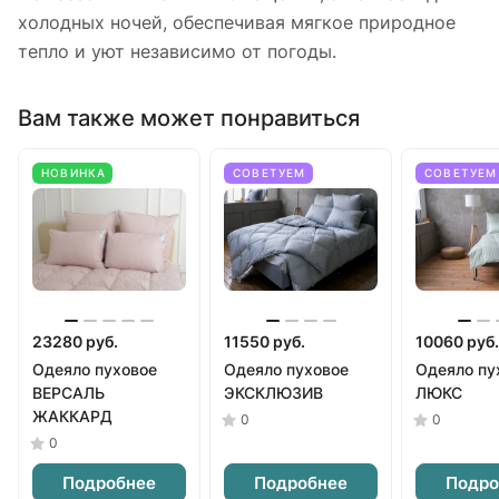
холодных ночей, обеспечивая мягкое природное
тепло и уют независимо от погоды.
Вам также может понравиться
НОВИНКА
СОВЕТУЕМ
СОВЕТУЕМ
23280 руб.
11550 руб.
10060 руб.
Одеяло пуховое
Одеяло пуховое
Одеяло пу
ВЕРСАЛЬ
ЭКСКЛЮЗИВ
ЛЮКС
ЖАККАРД
0
0
0
Подробнее
Подробнее
Подро