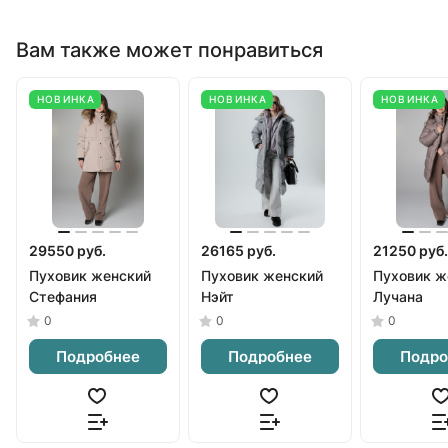
Вам также может понравиться
НОВИНКА
НОВИНКА
НОВИНКА
29550 руб.
26165 руб.
21250 руб.
Пуховик женский
Пуховик женский
Пуховик ж
Стефания
Нэйт
Лучана
0
0
0
Подробнее
Подробнее
Подро