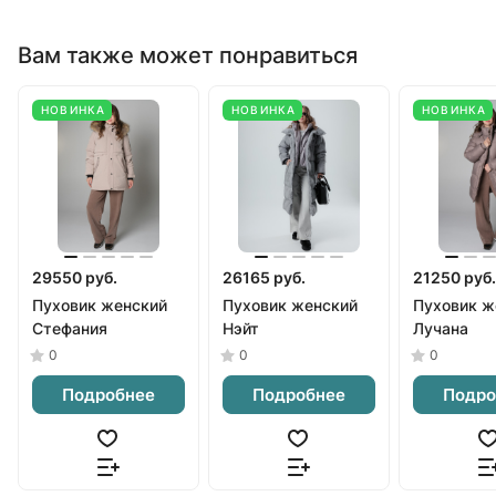
Вам также может понравиться
НОВИНКА
НОВИНКА
НОВИНКА
29550 руб.
26165 руб.
21250 руб.
Пуховик женский
Пуховик женский
Пуховик ж
Стефания
Нэйт
Лучана
0
0
0
Подробнее
Подробнее
Подро