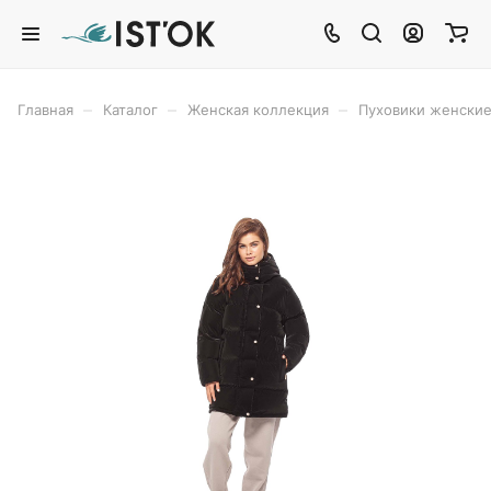
–
–
–
Главная
Каталог
Женская коллекция
Пуховики женски