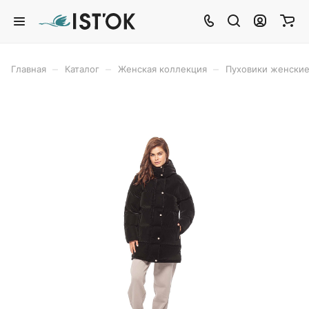
–
–
–
Главная
Каталог
Женская коллекция
Пуховики женски