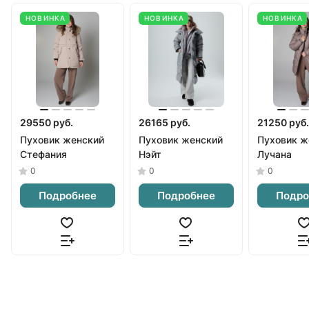
НОВИНКА
НОВИНКА
НОВИНКА
29550 руб.
26165 руб.
21250 руб.
Пуховик женский
Пуховик женский
Пуховик ж
Стефания
Нэйт
Лучана
0
0
0
Подробнее
Подробнее
Подро