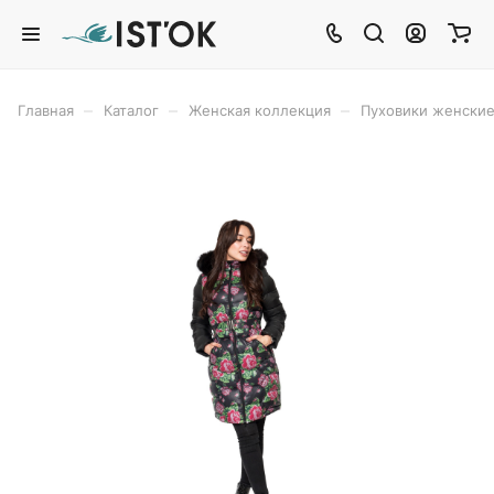
–
–
–
Главная
Каталог
Женская коллекция
Пуховики женски