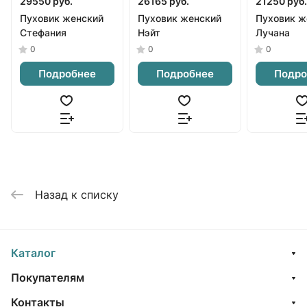
29550 руб.
26165 руб.
21250 руб.
Пуховик женский
Пуховик женский
Пуховик ж
Стефания
Нэйт
Лучана
0
0
0
Подробнее
Подробнее
Подро
Назад к списку
Каталог
Покупателям
Контакты