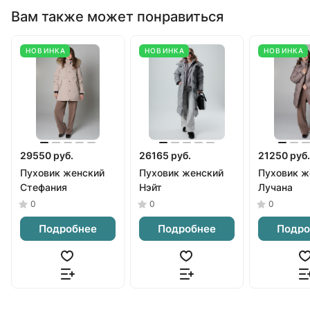
Вам также может понравиться
НОВИНКА
НОВИНКА
НОВИНКА
29550 руб.
26165 руб.
21250 руб.
Пуховик женский
Пуховик женский
Пуховик ж
Стефания
Нэйт
Лучана
0
0
0
Подробнее
Подробнее
Подро