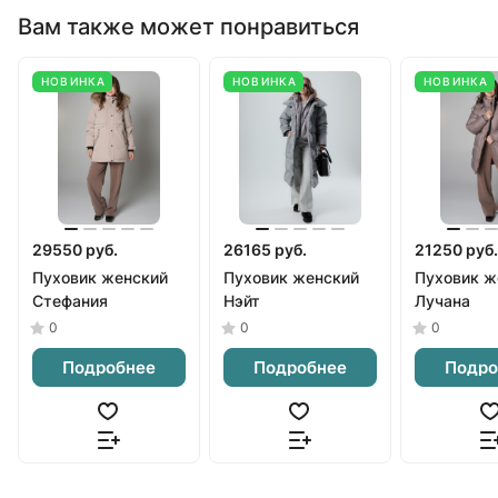
Вам также может понравиться
НОВИНКА
НОВИНКА
НОВИНКА
29550 руб.
26165 руб.
21250 руб.
Пуховик женский
Пуховик женский
Пуховик ж
Стефания
Нэйт
Лучана
0
0
0
Подробнее
Подробнее
Подро