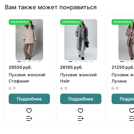
Вам также может понравиться
НОВИНКА
НОВИНКА
НОВИНКА
29550 руб.
26165 руб.
21250 руб.
Пуховик женский
Пуховик женский
Пуховик ж
Стефания
Нэйт
Лучана
0
0
0
Подробнее
Подробнее
Подро