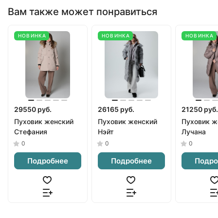
Вам также может понравиться
НОВИНКА
НОВИНКА
НОВИНКА
29550 руб.
26165 руб.
21250 руб.
Пуховик женский
Пуховик женский
Пуховик ж
Стефания
Нэйт
Лучана
0
0
0
Подробнее
Подробнее
Подро