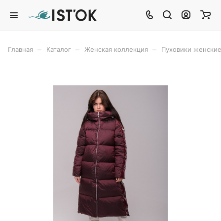
–
–
–
Главная
Каталог
Женская коллекция
Пуховики женски