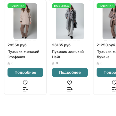
НОВИНКА
НОВИНКА
НОВИНКА
29550 руб.
26165 руб.
21250 руб.
Пуховик женский
Пуховик женский
Пуховик ж
Стефания
Нэйт
Лучана
0
0
0
Подробнее
Подробнее
Подро