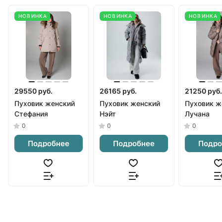
НОВИНКА
НОВИНКА
НОВИНКА
29550 руб.
26165 руб.
21250 руб.
Пуховик женский
Пуховик женский
Пуховик ж
Стефания
Нэйт
Лучана
0
0
0
Подробнее
Подробнее
Подро