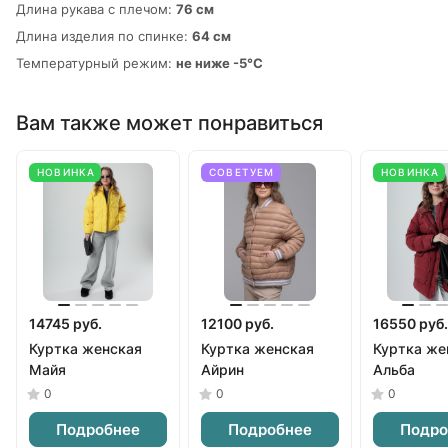
Длина рукава с плечом:
76 см
Длина изделия по спинке:
64 см
Температурный режим:
не ниже -5°С
Вам также может понравиться
НОВИНКА
СОВЕТУЕМ
НОВИНКА
14745 руб.
12100 руб.
16550 руб.
Куртка женская
Куртка женская
Куртка же
Майя
Айрин
Альба
0
0
0
Подробнее
Подробнее
Подро