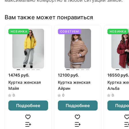
максимально комфортно в любой ситуации зимой.
Вам также может понравиться
НОВИНКА
СОВЕТУЕМ
НОВИНКА
14745 руб.
12100 руб.
16550 руб.
Куртка женская
Куртка женская
Куртка же
Майя
Айрин
Альба
0
0
0
Подробнее
Подробнее
Подро