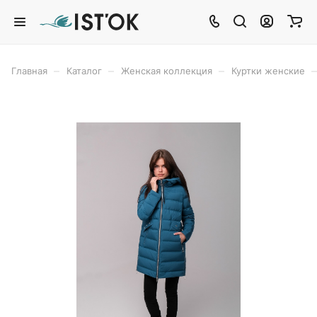
–
–
–
–
Главная
Каталог
Женская коллекция
Куртки женские