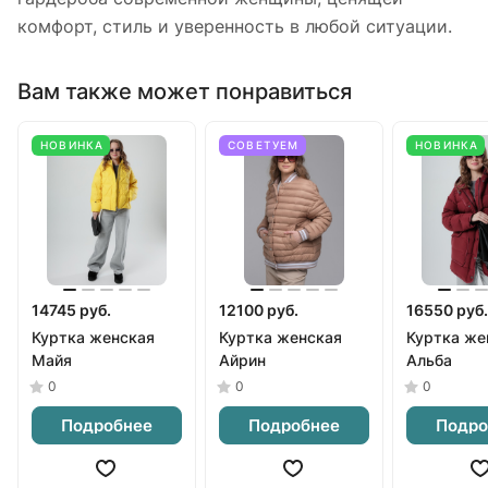
комфорт, стиль и уверенность в любой ситуации.
Вам также может понравиться
НОВИНКА
СОВЕТУЕМ
НОВИНКА
14745 руб.
12100 руб.
16550 руб.
Куртка женская
Куртка женская
Куртка же
Майя
Айрин
Альба
0
0
0
Подробнее
Подробнее
Подро