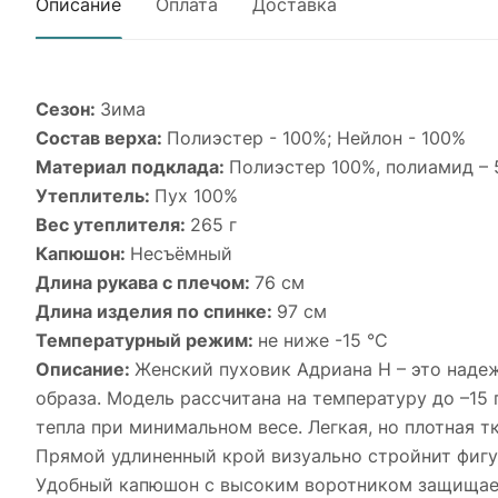
Описание
Оплата
Доставка
Сезон:
Зима
Состав верха:
Полиэстер - 100%; Нейлон - 100%
Материал подклада:
Полиэстер 100%, полиамид – 
Утеплитель:
Пух 100%
Вес утеплителя:
265 г
Капюшон:
Несъёмный
Длина рукава с плечом:
76 см
Длина изделия по спинке:
97 см
Температурный режим:
не ниже -15 °С
Описание:
Женский пуховик Адриана Н – это наде
образа. Модель рассчитана на температуру до –1
тепла при минимальном весе. Легкая, но плотная т
Прямой удлиненный крой визуально стройнит фигу
Удобный капюшон с высоким воротником защищает 