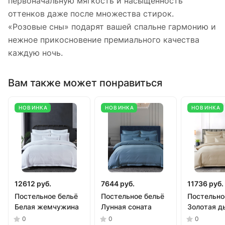
первоначальную мягкость и насыщенность
оттенков даже после множества стирок.
«Розовые сны» подарят вашей спальне гармонию и
нежное прикосновение премиального качества
каждую ночь.
Вам также может понравиться
НОВИНКА
НОВИНКА
НОВИНКА
12612 руб.
7644 руб.
11736 руб.
Постельное бельё
Постельное бельё
Постельно
Белая жемчужина
Лунная соната
Золотая д
0
0
0