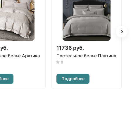
уб.
11736 руб.
ное бельё Арктика
Постельное бельё Платина
0
бнее
Подробнее