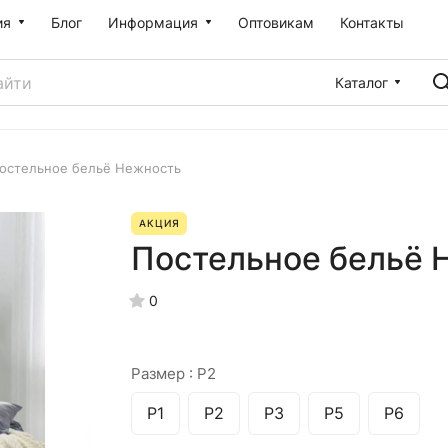
ия
Блог
Информация
Оптовикам
Контакты
Каталог
остельное бельё Нежность
АКЦИЯ
Постельное бельё 
0
Размер :
Р2
Р1
Р2
Р3
Р5
Р6