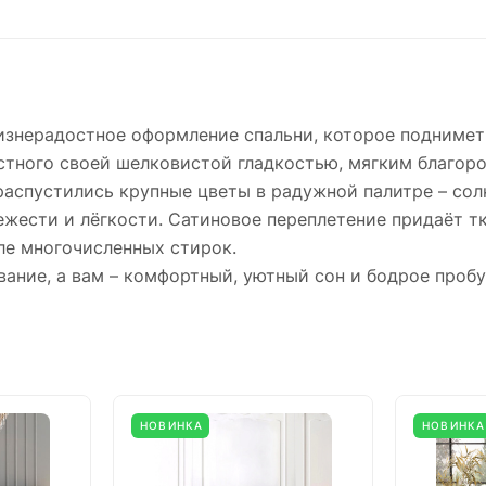
изнерадостное оформление спальни, которое поднимет 
естного своей шелковистой гладкостью, мягким благор
аспустились крупные цветы в радужной палитре – сол
ежести и лёгкости. Сатиновое переплетение придаёт 
ле многочисленных стирок.
ание, а вам – комфортный, уютный сон и бодрое проб
НОВИНКА
НОВИНКА