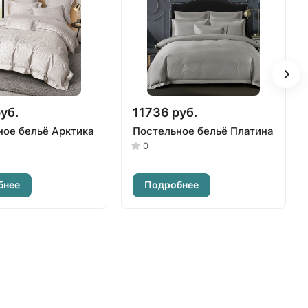
уб.
11736 руб.
ное бельё Арктика
Постельное бельё Платина
0
бнее
Подробнее