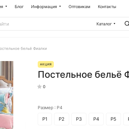
ия
Блог
Информация
Оптовикам
Контакты
Каталог
остельное бельё Фиалки
АКЦИЯ
Постельное бельё 
0
Размер :
Р4
Р1
Р2
Р3
Р4
Р5