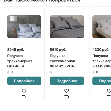
2945 руб.
5610 руб.
4330 руб.
Подушка
Подушка
Подушка
трехкамерная
трехкамерная
трехкаме
ОРХИДЕЯ
ЖЕМЧУЖИНА
ЖЕМЧУЖ
серая
белая
0
0
0
Подробнее
Подробнее
Подро