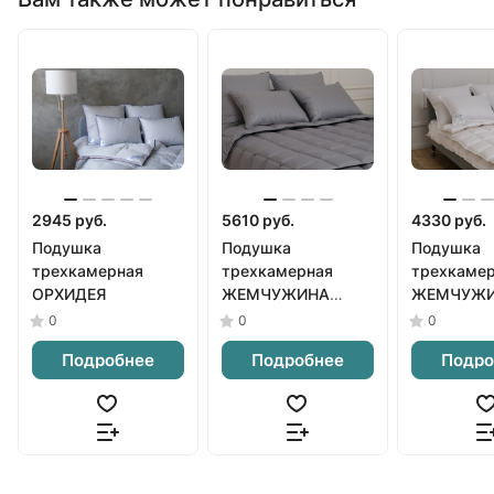
2945 руб.
5610 руб.
4330 руб.
Подушка
Подушка
Подушка
трехкамерная
трехкамерная
трехкаме
ОРХИДЕЯ
ЖЕМЧУЖИНА
ЖЕМЧУЖ
серая
белая
0
0
0
Подробнее
Подробнее
Подро