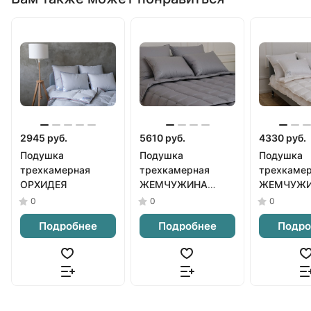
2945 руб.
5610 руб.
4330 руб.
Подушка
Подушка
Подушка
трехкамерная
трехкамерная
трехкаме
ОРХИДЕЯ
ЖЕМЧУЖИНА
ЖЕМЧУЖ
серая
белая
0
0
0
Подробнее
Подробнее
Подро