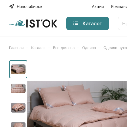
Новосибирск
Акции
Компан
Каталог
–
–
–
–
Главная
Каталог
Все для сна
Одеяла
Одеяло пух