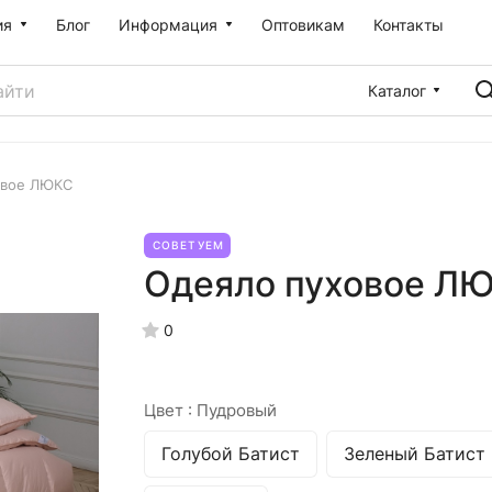
ия
Блог
Информация
Оптовикам
Контакты
Каталог
овое ЛЮКС
СОВЕТУЕМ
Одеяло пуховое Л
0
Цвет :
Пудровый
Голубой Батист
Зеленый Батист