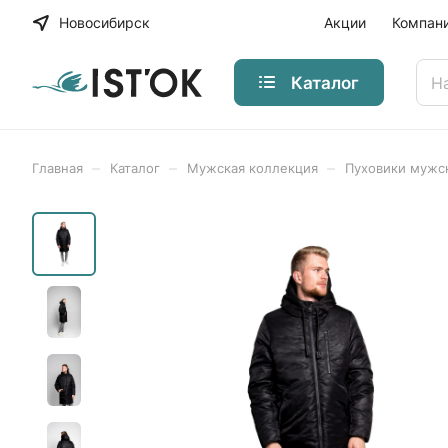
Новосибирск
Акции
Компан
Каталог
–
–
–
Главная
Каталог
Мужская коллекция
Пуховики мужс