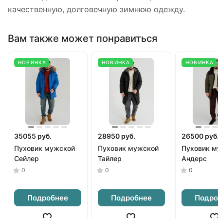
качественную, долговечную зимнюю одежду.
Вам также может понравиться
НОВИНКА
НОВИНКА
НОВИНКА
35055 руб.
28950 руб.
26500 руб
Пуховик мужской
Пуховик мужской
Пуховик м
Сейлер
Тайлер
Андерс
0
0
0
Подробнее
Подробнее
Подро