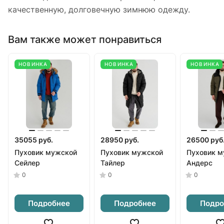
качественную, долговечную зимнюю одежду.
Вам также может понравиться
НОВИНКА
НОВИНКА
НОВИНКА
35055 руб.
28950 руб.
26500 руб
Пуховик мужской
Пуховик мужской
Пуховик м
Сейлер
Тайлер
Андерс
0
0
0
Подробнее
Подробнее
Подро