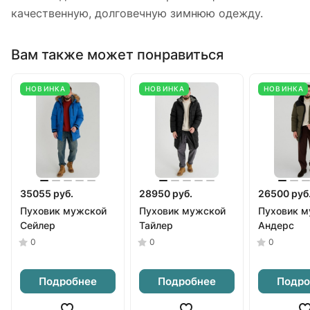
качественную, долговечную зимнюю одежду.
Вам также может понравиться
НОВИНКА
НОВИНКА
НОВИНКА
35055 руб.
28950 руб.
26500 руб
Пуховик мужской
Пуховик мужской
Пуховик м
Сейлер
Тайлер
Андерс
0
0
0
Подробнее
Подробнее
Подро