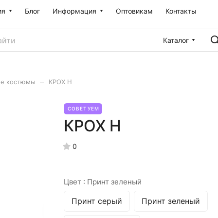
ия
Блог
Информация
Оптовикам
Контакты
Каталог
–
ие костюмы
КРОХ Н
СОВЕТУЕМ
КРОХ Н
0
Цвет :
Принт зеленый
Принт серый
Принт зеленый