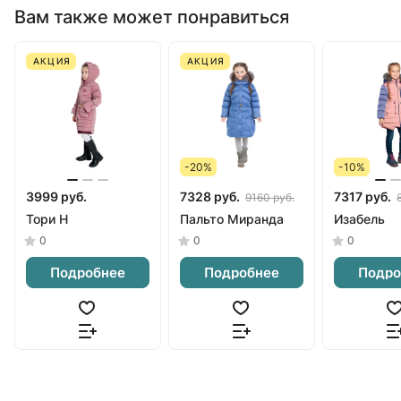
Вам также может понравиться
АКЦИЯ
АКЦИЯ
-20%
-10%
3999 руб.
7328 руб.
7317 руб.
9160 руб.
Тори Н
Пальто Миранда
Изабель
0
0
0
Подробнее
Подробнее
Подро