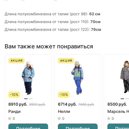
Длина полукомбинезона от талии (рост 98):
62 см
Длина полукомбинезона от талии (рост 110):
70см
Длина полукомбинезона от талии (рост 122):
79см
Вам также может понравиться
АКЦИЯ
АКЦИЯ
-10%
-10%
8910 руб.
6714 руб.
8500 руб.
9900 руб.
7460 руб.
Ранди
Нелли
Марсель 
0
0
0
Подробнее
Подробнее
Подро