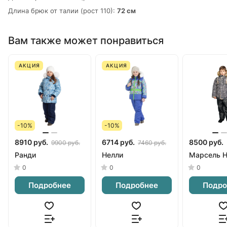
Длина брюк от талии (рост 110):
72 см
Вам также может понравиться
АКЦИЯ
АКЦИЯ
-10%
-10%
8910 руб.
6714 руб.
8500 руб.
9900 руб.
7460 руб.
Ранди
Нелли
Марсель 
0
0
0
Подробнее
Подробнее
Подро