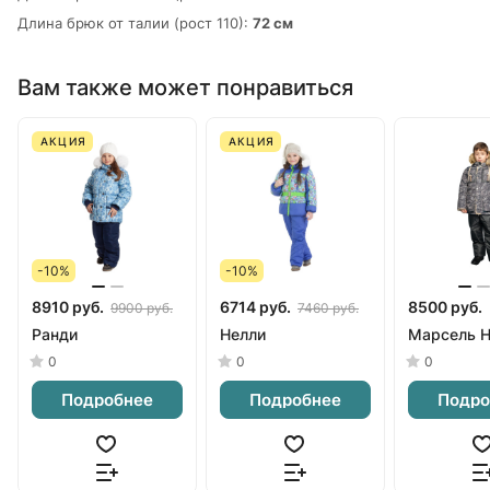
Длина брюк от талии (рост 110):
72 см
Вам также может понравиться
АКЦИЯ
АКЦИЯ
-10%
-10%
8910 руб.
6714 руб.
8500 руб.
9900 руб.
7460 руб.
Ранди
Нелли
Марсель 
0
0
0
Подробнее
Подробнее
Подро