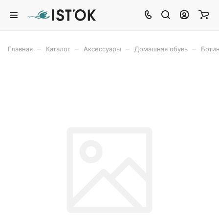
–
–
–
–
Главная
Каталог
Аксессуары
Домашняя обувь
Боти