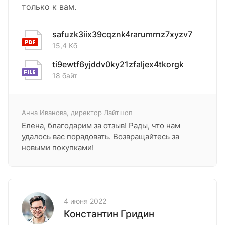
только к вам.
safuzk3iix39cqznk4rarumrnz7xyzv7
15,4 Кб
ti9ewtf6yjddv0ky21zfaljex4tkorgk
18 байт
Анна Иванова, директор Лайтшоп
Елена, благодарим за отзыв! Рады, что нам
удалось вас порадовать. Возвращайтесь за
новыми покупками!
4 июня 2022
Константин Гридин