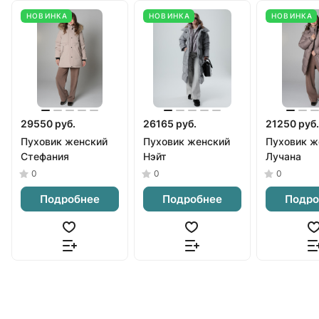
НОВИНКА
НОВИНКА
НОВИНКА
29550 руб.
26165 руб.
21250 руб.
Пуховик женский
Пуховик женский
Пуховик ж
Стефания
Нэйт
Лучана
0
0
0
Подробнее
Подробнее
Подро