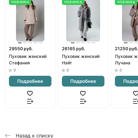
НОВИНКА
НОВИНКА
НОВИНКА
29550 руб.
26165 руб.
21250 руб.
Пуховик женский
Пуховик женский
Пуховик ж
Стефания
Нэйт
Лучана
0
0
0
Подробнее
Подробнее
Подро
Назад к списку