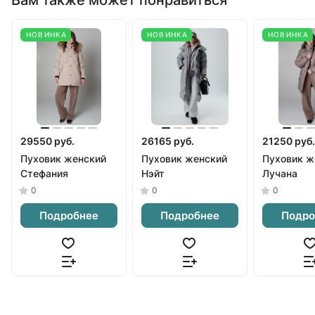
НОВИНКА
НОВИНКА
НОВИНКА
29550 руб.
26165 руб.
21250 руб.
Пуховик женский
Пуховик женский
Пуховик ж
Стефания
Нэйт
Лучана
0
0
0
Подробнее
Подробнее
Подро