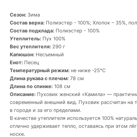
Сезон:
Зима
Состав верха:
Полиэстер - 100%; Хлопок – 35%, по
Состав подклада:
Полиэстер - 100%
Утеплитель:
Пух 100%
Вес утеплителя:
290 г
Капюшон:
Несъемный
Енот:
Песец
Температурный режим:
не ниже -25°С
Длина рукава с плечом:
78 см
Длина по спинке:
108 см
Описание:
Пуховик женский «Камила» — практичная
современный внешний вид. Пуховик рассчитан на 
в городе и за его пределами.
В качестве утеплителя используется 100% натурал
отлично удерживает тепло, оставаясь при этом лё
носке.