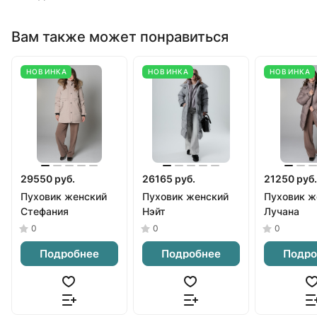
Вам также может понравиться
НОВИНКА
НОВИНКА
НОВИНКА
29550 руб.
26165 руб.
21250 руб.
Пуховик женский
Пуховик женский
Пуховик ж
Стефания
Нэйт
Лучана
0
0
0
Подробнее
Подробнее
Подро