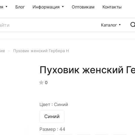
ия
Блог
Информация
Оптовикам
Контакты
Каталог
–
кие
Пуховик женский Гербера Н
Пуховик женский Г
0
Цвет :
Синий
Синий
Размер :
44