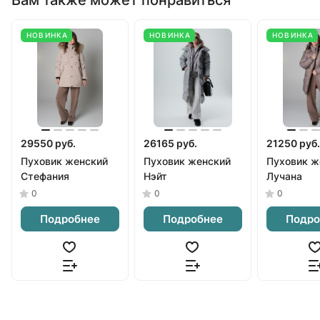
НОВИНКА
НОВИНКА
НОВИНКА
29550 руб.
26165 руб.
21250 руб.
Пуховик женский
Пуховик женский
Пуховик ж
Стефания
Нэйт
Лучана
0
0
0
Подробнее
Подробнее
Подро