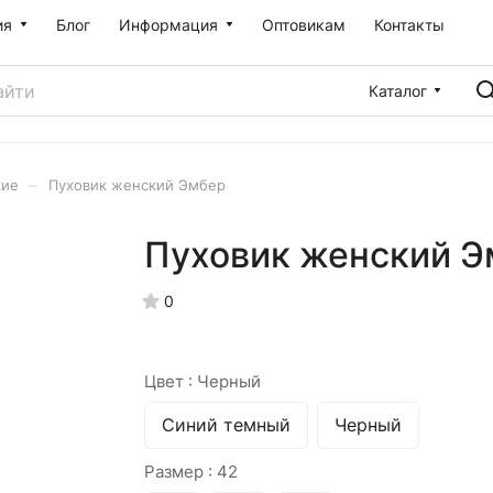
ия
Блог
Информация
Оптовикам
Контакты
Каталог
–
кие
Пуховик женский Эмбер
Пуховик женский Э
0
Цвет :
Черный
Синий темный
Черный
Размер :
42